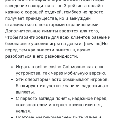
заведение находится в топ 3 рейтинга онлайн
казино с хорошей отдачей, гемблер не просто
получает преимущества, но и вынужден
сталкиваться с некоторыми ограничениями.
Дополнительные лимиты вводятся для того,
чтобы гарантировать для всех клиентов равные и
безопасные условия игры на деньги. [newline]Но
перед тем как вывести выигрыш, важно
разобраться в его разновидности.
Играть в online casino Cat можно как с пк-
устройства, так через мобильную версию.
Эти операторы часто обманывают игроков,
блокируют их учетные записи, задерживают
выплаты.
С первого взгляда понять, надежное перед
пользователем интернет казино или нет,
нельзя.
Поэтому мы рекомендуем быть умнее и