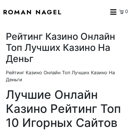
ROMAN NAGEL
0
Рейтинг Казино Онлайн
Топ Лучших Казино На
Деньг
Рейтинг Казино Онлайн Топ Лучших Казино На
Деньги
Лучшие Онлайн
Казино Рейтинг Топ
10 Игорных Сайтов