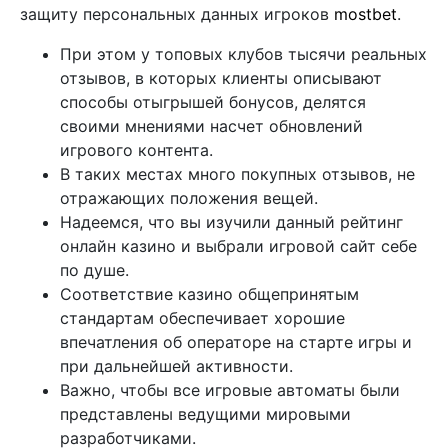
защиту персональных данных игроков
mostbet
.
При этом у топовых клубов тысячи реальных
отзывов, в которых клиенты описывают
способы отыгрышей бонусов, делятся
своими мнениями насчет обновлений
игрового контента.
В таких местах много покупных отзывов, не
отражающих положения вещей.
Надеемся, что вы изучили данный рейтинг
онлайн казино и выбрали игровой сайт себе
по душе.
Соответствие казино общепринятым
стандартам обеспечивает хорошие
впечатления об операторе на старте игры и
при дальнейшей активности.
Важно, чтобы все игровые автоматы были
представлены ведущими мировыми
разработчиками.