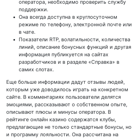
оператора, необходимо проверить службу
поддержки.
Она всегда доступна в круглосуточном
режиме по телефону, электронной почте или
в чате.
Показатели RTP, волатильности, количества
линий, описание бонусных функций и другая
информация публикуется на сайтах
разработчиков и в разделе «Справка» в
самих слотах.
Еще больше информации дадут отзывы людей,
которым уже доводилось играть на конкретном
сайте. В комментариях пользователи делятся
эмоциями, рассказывают о собственном опыте,
описывают плюсы и минусы оператора. В
рейтинге онлайн казино содержатся клубы,
предлагающие не только стандартные бонусы, но
и программу лояльности. Она рассчитана на