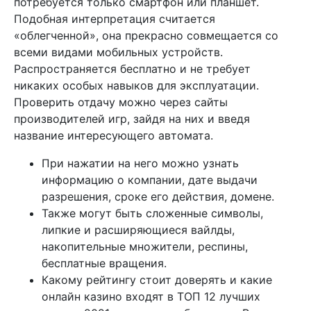
потребуется только смартфон или планшет.
Подобная интерпретация считается
«облегченной», она прекрасно совмещается со
всеми видами мобильных устройств.
Распространяется бесплатно и не требует
никаких особых навыков для эксплуатации.
Проверить отдачу можно через сайты
производителей игр, зайдя на них и введя
название интересующего автомата.
При нажатии на него можно узнать
информацию о компании, дате выдачи
разрешения, сроке его действия, домене.
Также могут быть сложенные символы,
липкие и расширяющиеся вайлды,
накопительные множители, респины,
бесплатные вращения.
Какому рейтингу стоит доверять и какие
онлайн казино входят в ТОП 12 лучших