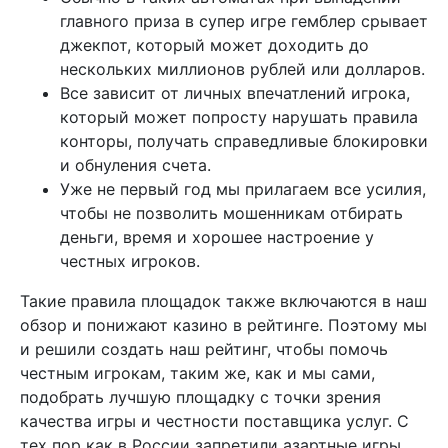
главного приза в супер игре гемблер срывает
джекпот, который может доходить до
нескольких миллионов рублей или долларов.
Все зависит от личных впечатлений игрока,
который может попросту нарушать правила
конторы, получать справедливые блокировки
и обнуления счета.
Уже не первый год мы прилагаем все усилия,
чтобы не позволить мошенникам отбирать
деньги, время и хорошее настроение у
честных игроков.
Такие правила площадок также включаются в наш
обзор и понижают казино в рейтинге. Поэтому мы
и решили создать наш рейтинг, чтобы помочь
честным игрокам, таким же, как и мы сами,
подобрать лучшую площадку с точки зрения
качества игры и честности поставщика услуг. С
тех пор как в России запретили азартные игры,