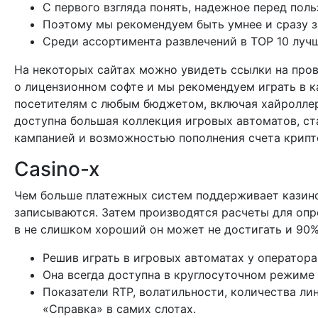
С первого взгляда понять, надежное перед поль
Поэтому мы рекомендуем быть умнее и сразу з
Среди ассортимента развлечений в TOP 10 луч
На некоторых сайтах можно увидеть ссылки на про
о лицензионном софте и мы рекомендуем играть в к
посетителям с любым бюджетом, включая хайроллер
доступна большая коллекция игровых автоматов, с
кампанией и возможностью пополнения счета крипт
Casino-x
Чем больше платежных систем поддерживает казино,
записываются. Затем производятся расчеты для опре
в не слишком хороший он может не достигать и 90%
Решив играть в игровых автоматах у оператор
Она всегда доступна в круглосуточном режиме п
Показатели RTP, волатильности, количества ли
«Справка» в самих слотах.