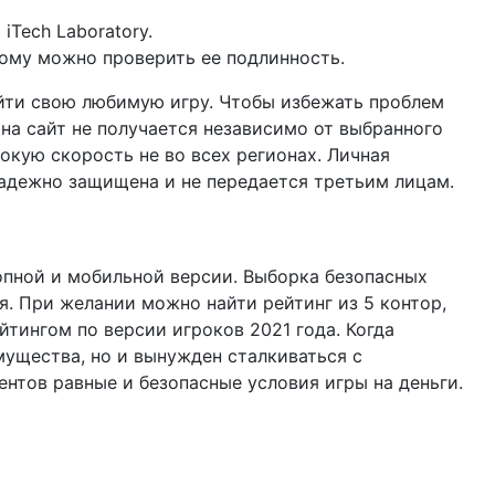
Tech Laboratory.
рому можно проверить ее подлинность.
айти свою любимую игру. Чтобы избежать проблем
на сайт не получается независимо от выбранного
окую скорость не во всех регионах. Личная
надежно защищена и не передается третьим лицам.
топной и мобильной версии. Выборка безопасных
я. При желании можно найти рейтинг из 5 контор,
тингом по версии игроков 2021 года. Когда
мущества, но и вынужден сталкиваться с
нтов равные и безопасные условия игры на деньги.