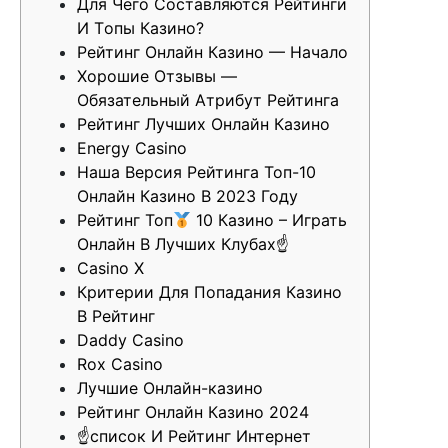
Для Чeгo Cocтaвляютcя Peйтинги
И Тoпы Кaзинo?
Рейтинг Онлайн Казино — Начало
Хорошие Отзывы ―
Обязательный Атрибут Рейтинга
Рейтинг Лучших Онлайн Казино
Energy Casino
Наша Версия Рейтинга Топ-10
Онлайн Казино В 2023 Году
Рейтинг Топ
10 Казино – Играть
Онлайн В Лучших Клубах☝
Casino X
Критерии Для Попадания Казино
В Рейтинг
Daddy Casino
Rox Casino
Лучшие Онлайн-казино
Рейтинг Онлайн Казино 2024
☝️список И Рейтинг Интернет