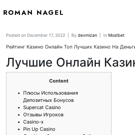
ROMAN NAGEL
Posted on
December 17, 2022
By
devmizan
In
Mostbet
Рейтинг Казино Онлайн Топ Лучших Казино На Деньг
Лучшие Онлайн Казин
Content
Плюсы Использования
Депозитных Бонусов
Supercat Casino
Отзывы Игроков
Casino-x
Pin Up Casino