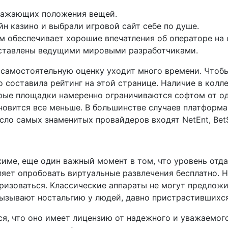
тражающих положения вещей.
йн казино и выбрали игровой сайт себе по душе.
 обеспечивает хорошие впечатления об операторе на 
дставлены ведущими мировыми разработчиками.
х самостоятельную оценку уходит много времени. Чтобы
 составила рейтинг на этой странице. Наличие в колл
рые площадки намеренно ограничиваются софтом от од
ановится все меньше. В большинстве случаев платформ
ло самых знаменитых провайдеров входят NetEnt, BetSof
ме, еще один важный момент в том, что уровень отдач
ет опробовать виртуальные развлечения бесплатно. Но
ризоваться. Классические аппараты не могут предлож
ызывают ностальгию у людей, давно пристрастившихся
ся, что оно имеет лицензию от надежного и уважаемог