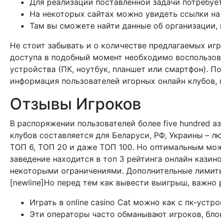
Для реализации поставленной задачи потребуе
На некоторых сайтах можно увидеть ссылки на
Там вы сможете найти данные об организации,
Не стоит забывать и о количестве предлагаемых иг
доступа в подобный момент необходимо воспользова
устройства (ПК, ноутбук, планшет или смартфон). 
информация пользователей игорных онлайн клубов, 
Отзывы Игроков
В распоряжении пользователей более five hundred а
клубов составляется для Беларуси, РФ, Украины – л
ТОП 6, ТОП 20 и даже ТОП 100. Но оптимальным мож
заведение находится в топ 3 рейтинга онлайн казин
некоторыми ограничениями. Дополнительные лимиты 
[newline]Но перед тем как вывести выигрыш, важно 
Играть в online casino Cat можно как с пк-устр
Эти операторы часто обманывают игроков, бло